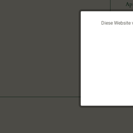
Apf
Diese Website 
Funktionale
Ap
Marketing
Apf
Tracking
Service