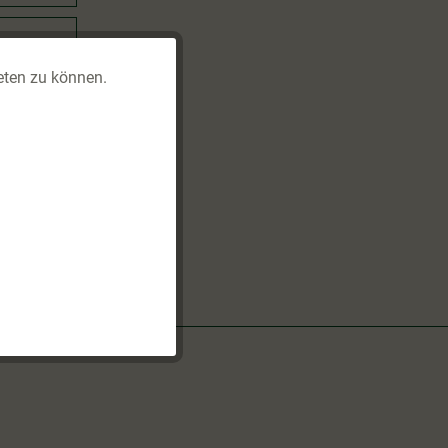
tar
eten zu können.
Aktiv
d weiß
Inaktiv
Inaktiv
Inaktiv