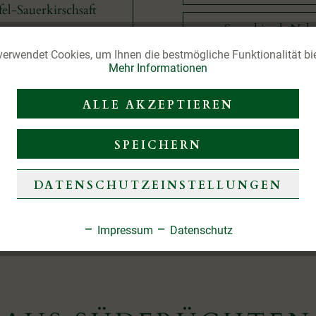
el-Sauerkirschsaft
Sauerkirsch Nek
Apfel-Mangosaft
verwendet Cookies, um Ihnen die bestmögliche Funktionalität bi
Mehr Informationen
Traubensaft rot un
fel-Pflaumensaft
ALLE AKZEPTIEREN
el-Johannisbeersaft
SPEICHERN
DATENSCHUTZEINSTELLUNGEN
Impressum
Datenschutz