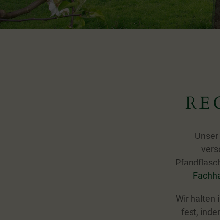
RE
Unser 
vers
Pfandflasch
Fachh
Wir halten 
fest, inde