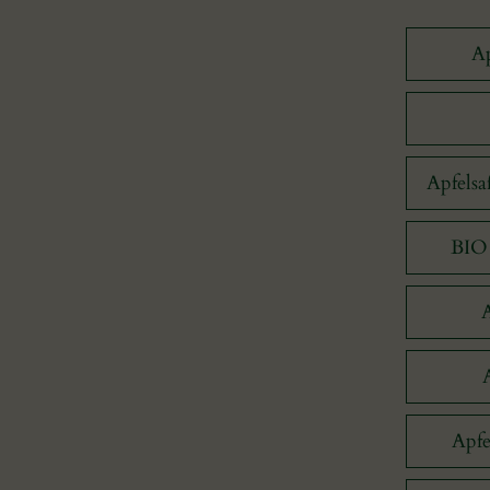
Ap
Apfelsa
BIO 
Apfe