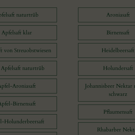
felsaft naturtrüb
Aroniasaft
Apfelsaft klar
Birnensaft
ft von Streuobstwiesen
Heidelbeersaft
Apfelsaft naturtrüb
Holundersaft
Apfel-Aroniasaft
Johannisbeer Nektar 
schwarz
Apfel-Birnensaft
Pflaumensaft
l-Holunderbeersaft
Rhabarber Nekt