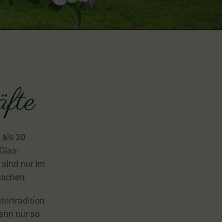
fte
 als 30
Glas-
 sind nur im
aschen.
tertradition
Denn nur so