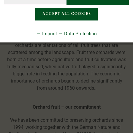
What is a fruit tree orchard?
ACCEPT ALL COOKIES
Orchards have been a characteristic feature of the
Inactive
Tracking
landscape for centuries. Established on the outskirts of
villages, around farms, or in open meadows, these
Imprint
Data Protection
Inactive
Service
enhance and embellish the local landscape. Fruit tree
orchards are plantations of tall fruit trees that are
scattered among the landscape. Fruit tree orchards were
born at a time before agriculture and fruit cultivation was
fully mechanised, when native fruit played a significantly
bigger role in feeding the population. The economic
importance of orchards began to decline significantly
from around 1960 onwards..
Orchard fruit – our commitment
We have been committed to preserving orchards since
1994, working together with the German Nature and